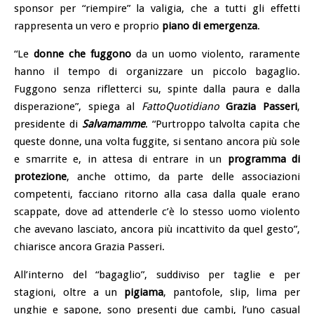
sponsor per “riempire” la valigia, che a tutti gli effetti
rappresenta un vero e proprio
piano di emergenza
.
“Le
donne che fuggono
da un uomo violento, raramente
hanno il tempo di organizzare un piccolo bagaglio.
Fuggono senza rifletterci su, spinte dalla paura e dalla
disperazione”, spiega al
FattoQuotidiano
Grazia Passeri
,
presidente di
Salvamamme
. “Purtroppo talvolta capita che
queste donne, una volta fuggite, si sentano ancora più sole
e smarrite e, in attesa di entrare in un
programma di
protezione
, anche ottimo, da parte delle associazioni
competenti, facciano ritorno alla casa dalla quale erano
scappate, dove ad attenderle c’è lo stesso uomo violento
che avevano lasciato, ancora più incattivito da quel gesto”,
chiarisce ancora Grazia Passeri.
All’interno del “bagaglio”, suddiviso per taglie e per
stagioni, oltre a un
pigiama
, pantofole, slip, lima per
unghie e sapone, sono presenti due cambi, l’uno casual