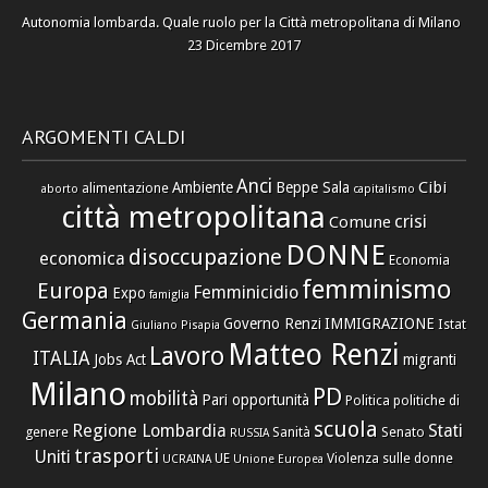
Autonomia lombarda. Quale ruolo per la Città metropolitana di Milano
23 Dicembre 2017
ARGOMENTI CALDI
Anci
Cibi
Ambiente
Beppe Sala
alimentazione
aborto
capitalismo
città metropolitana
crisi
Comune
DONNE
disoccupazione
economica
Economia
femminismo
Europa
Femminicidio
Expo
famiglia
Germania
Governo Renzi
IMMIGRAZIONE
Istat
Giuliano Pisapia
Matteo Renzi
Lavoro
ITALIA
Jobs Act
migranti
Milano
PD
mobilità
Pari opportunità
Politica
politiche di
scuola
Regione Lombardia
Stati
genere
Sanità
Senato
RUSSIA
trasporti
Uniti
UE
Violenza sulle donne
UCRAINA
Unione Europea