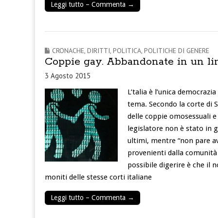
Leggi tutto – Commenta →
CRONACHE
,
DIRITTI
,
POLITICA
,
POLITICHE DI GENERE
Coppie gay. Abbandonate in un limb
3 Agosto 2015
L’talia è l’unica democrazi
tema. Secondo la corte di S
delle coppie omosessuali e q
legislatore non è stato in 
ultimi, mentre “non pare av
provenienti dalla comunità
possibile digerire è che il
moniti delle stesse corti italiane
Leggi tutto – Commenta →