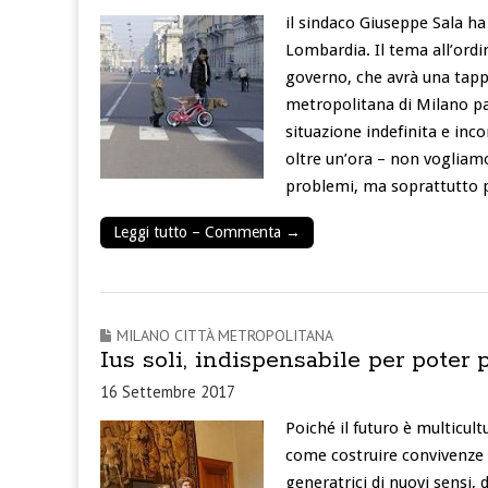
il sindaco Giuseppe Sala h
Lombardia. Il tema all’ordi
governo, che avrà una tapp
metropolitana di Milano pa
situazione indefinita e inc
oltre un’ora – non vogliam
problemi, ma soprattutto pe
Leggi tutto – Commenta →
MILANO CITTÀ METROPOLITANA
Ius soli, indispensabile per poter 
16 Settembre 2017
Poiché il futuro è multicul
come costruire convivenze c
generatrici di nuovi sensi, 