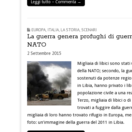
Leggi tutto – Commenta →
EUROPA
,
ITALIA
,
LA STORIA
,
SCENARI
La guerra genera profughi di guerra:
NATO
2 Settembre 2015
Migliaia di libici sono stat
della NATO; secondo, la gue
sostenuti da potenze regiona
in Libia, hanno privato i li
popolazione civile a una rea
Terzo, migliaia di libici o 
trovati a fuggire dalla gue
migliaia di loro hanno trovato rifugio in Europa, men
foto: un’immagine della guerra del 2011 in Libia.