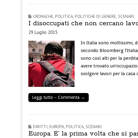
CRONACHE
,
POLITICA
,
POLITICHE DI GENERE
,
SCENARI
I disoccupati che non cercano lav
29 Luglio 2015
In Italia sono moltissimi, d
secondo Bloomberg l’Italia è
sono così alti per la perdit
avere trovato un’occupazio
svolgere lavori per la casa 
Leggi tutto – Commenta →
DIRITTI
,
EUROPA
,
POLITICA
,
SCENARI
Europa. E’ la prima volta che si pas