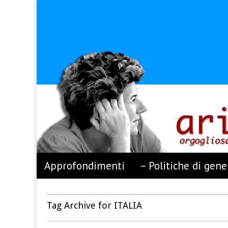
Arianna Censi
Skip to content
Approfondimenti
– Politiche di gene
Main menu
Sub menu
Tag Archive for ITALIA