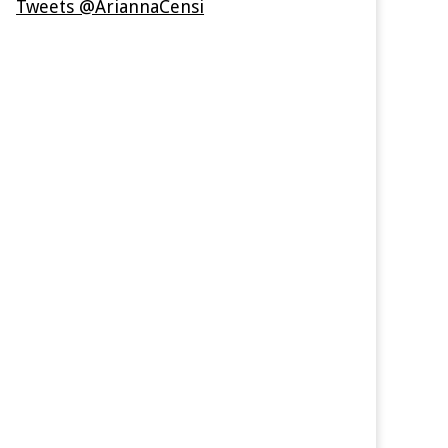
Tweets @AriannaCensi