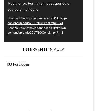
Video
Media error: Format(s) not supported or
Player
source(s) not found
Scarica il file: https://ariannacensi.it/html/wp-
content/uploads/2017/10/Censi.mp4?_=1
Scarica il file: https://ariannacensi.it/html/wp-
content/uploads/2017/10/Censi.mp4?_=1
INTERVENTI IN AULA