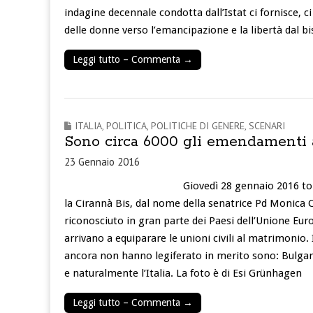
indagine decennale condotta dall’Istat ci fornisce, c
delle donne verso l’emancipazione e la libertà dal b
Leggi tutto – Commenta →
ITALIA
,
POLITICA
,
POLITICHE DI GENERE
,
SCENARI
Sono circa 6000 gli emendamenti al
23 Gennaio 2016
Giovedì 28 gennaio 2016 tor
la Cirannà Bis, dal nome della senatrice Pd Monica Ci
riconosciuto in gran parte dei Paesi dell’Unione Eur
arrivano a equiparare le unioni civili al matrimonio
ancora non hanno legiferato in merito sono: Bulgari
e naturalmente l’Italia. La foto è di Esi Grünhagen
Leggi tutto – Commenta →