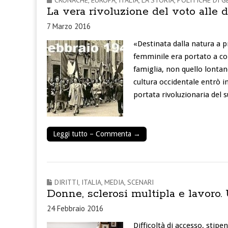
CRONACHE
,
EUROPA
,
ITALIA
,
LA STORIA
,
POLITICHE DI G
La vera rivoluzione del voto alle 
7 Marzo 2016
«Destinata dalla natura a pr
femminile era portato a com
famiglia, non quello lontan
cultura occidentale entrò 
portata rivoluzionaria del 
Leggi tutto – Commenta →
DIRITTI
,
ITALIA
,
MEDIA
,
SCENARI
Donne, sclerosi multipla e lavoro. 
24 Febbraio 2016
Difficoltà di accesso, stipen