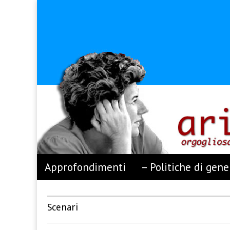
Arianna Censi
Skip to content
Approfondimenti
– Politiche di gene
Main menu
Sub menu
Scenari