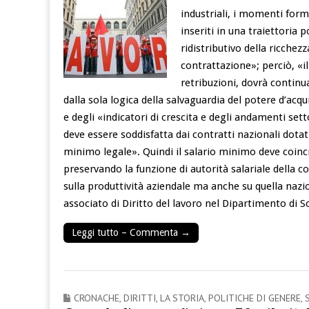
industriali, i momenti fo
inseriti in una traiettoria p
ridistributivo della ricchezz
contrattazione»; perciò, «i
retribuzioni, dovrà continu
dalla sola logica della salvaguardia del potere d’
e degli «indicatori di crescita e degli andamenti settor
deve essere soddisfatta dai contratti nazionali dotati 
minimo legale». Quindi il salario minimo deve coinci
preservando la funzione di autorità salariale della c
sulla produttività aziendale ma anche su quella nazio
associato di Diritto del lavoro nel Dipartimento di Sc
Leggi tutto – Commenta →
CRONACHE
,
DIRITTI
,
LA STORIA
,
POLITICHE DI GENERE
,