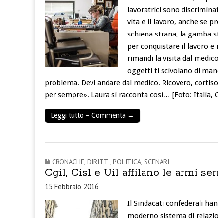
lavoratrici sono discriminat
vita e il lavoro, anche se p
schiena strana, la gamba s
per conquistare il lavoro e n
rimandi la visita dal medico
oggetti ti scivolano di man
problema. Devi andare dal medico. Ricovero, cortisone
per sempre». Laura si racconta così… [Foto: Italia,
Leggi tutto – Commenta →
CRONACHE
,
DIRITTI
,
POLITICA
,
SCENARI
Cgil, Cisl e Uil affilano le armi s
15 Febbraio 2016
Il Sindacati confederali h
moderno sistema di relazio