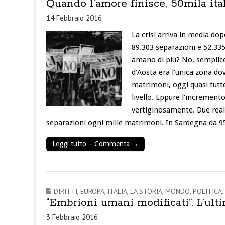
Quando l’amore finisce, 50mila ita
14 Febbraio 2016
La crisi arriva in media do
89.303 separazioni e 52.335 
amano di più? No, semplice
d’Aosta era l’unica zona do
matrimoni, oggi quasi tutt
livello. Eppure l’increment
vertiginosamente. Due realt
separazioni ogni mille matrimoni. In Sardegna da 95
Leggi tutto – Commenta →
DIRITTI
,
EUROPA
,
ITALIA
,
LA STORIA
,
MONDO
,
POLITICA
,
“Embrioni umani modificati”. L’ulti
3 Febbraio 2016