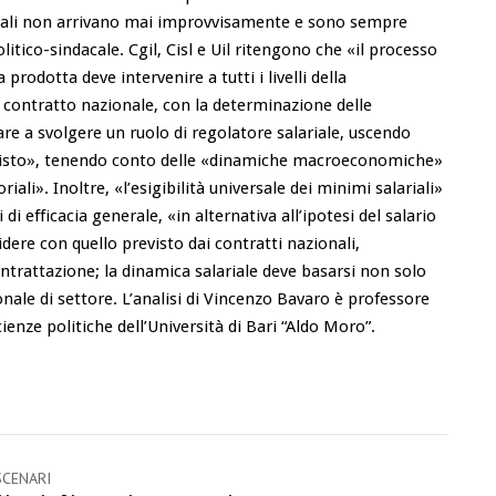
rmali non arrivano mai improvvisamente e sono sempre
olitico-sindacale. Cgil, Cisl e Uil ritengono che «il processo
a prodotta deve intervenire a tutti i livelli della
l contratto nazionale, con la determinazione delle
are a svolgere un ruolo di regolatore salariale, uscendo
acquisto», tenendo conto delle «dinamiche macroeconomiche»
iali». Inoltre, «l’esigibilità universale dei minimi salariali»
di efficacia generale, «in alternativa all’ipotesi del salario
dere con quello previsto dai contratti nazionali,
ontrattazione; la dinamica salariale deve basarsi non solo
nale di settore. L’analisi di Vincenzo Bavaro è professore
ienze politiche dell’Università di Bari “Aldo Moro”.
SCENARI