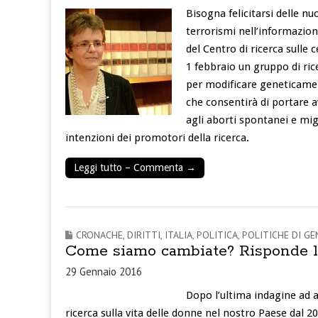
Bisogna felicitarsi delle nu
terrorismi nell’informazion
del Centro di ricerca sulle c
1 febbraio un gruppo di ric
per modificare geneticamen
che consentirà di portare 
agli aborti spontanei e migl
intenzioni dei promotori della ricerca.
Leggi tutto – Commenta →
CRONACHE
,
DIRITTI
,
ITALIA
,
POLITICA
,
POLITICHE DI GE
Come siamo cambiate? Risponde l’
29 Gennaio 2016
Dopo l’ultima indagine ad a
ricerca sulla vita delle donne nel nostro Paese dal 20