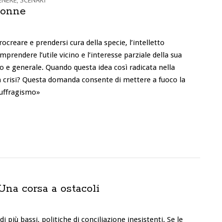
ENERE
,
SCENARI
donne
ocreare e prendersi cura della specie, l’intelletto
prendere l’utile vicino e l’interesse parziale della sua
o e generale. Quando questa idea così radicata nella
in crisi? Questa domanda consente di mettere a fuoco la
suffragismo»
Una corsa a ostacoli
di più bassi, politiche di conciliazione inesistenti. Se le