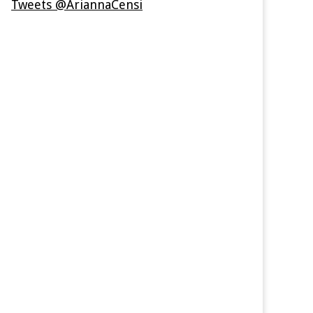
Tweets @AriannaCensi